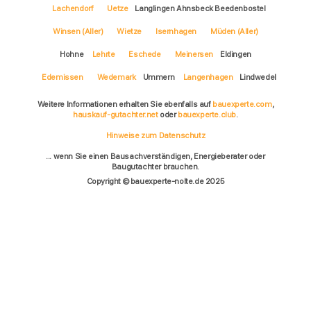
Lachendorf
Uetze
Langlingen Ahnsbeck Beedenbostel
Winsen (Aller)
Wietze
Isernhagen
Müden (Aller)
Hohne
Lehrte
Eschede
Meinersen
Eldingen
Edemissen
Wedemark
Ummern
Langenhagen
Lindwedel
Weitere Informationen erhalten Sie ebenfalls auf
bauexperte.com
,
hauskauf-gutachter.net
oder
bauexperte.club
.
Hinweise zum Datenschutz
... wenn Sie einen Bausachverständigen, Energieberater oder
Baugutachter brauchen.
Copyright © bauexperte-nolte.de 2025