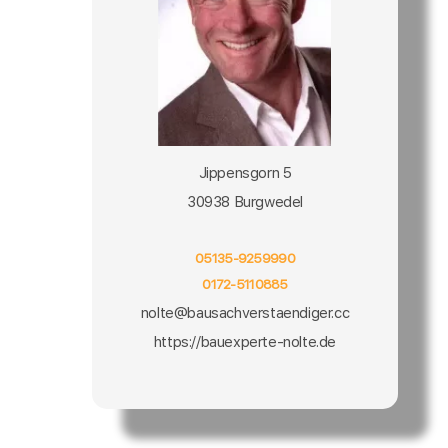
Jippensgorn 5
30938 Burgwedel
05135-9259990
0172-5110885
nolte@bausachverstaendiger.cc
https://bauexperte-nolte.de