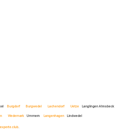
kel
Burgdorf
Burgwedel
Lachendorf
Uetze
Langlingen Ahnsbeck
en
Wedemark
Ummern
Langenhagen
Lindwedel
experte.club
.