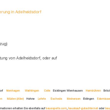
erung in Adelheidsdorf
zug)
ung von Adelheidsdorf, oder auf
orf
Nienhagen
Wathlingen
Celle
Eicklingen Wienhausen
Hambühren
Bröc
en
Müden (Aller)
Hohne
Lehrte
Eschede
Meinersen
Eldingen
Edemiss
rmationen erhalten Sie ebenfalls auf
bauexperte.com
,
hauskauf-gutachter.net
oder
bau