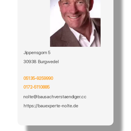
Jippensgorn 5
30938 Burgwedel
05135-9259990
0172-5110885
nolte@bausachverstaendiger.cc
https://bauexperte-nolte.de