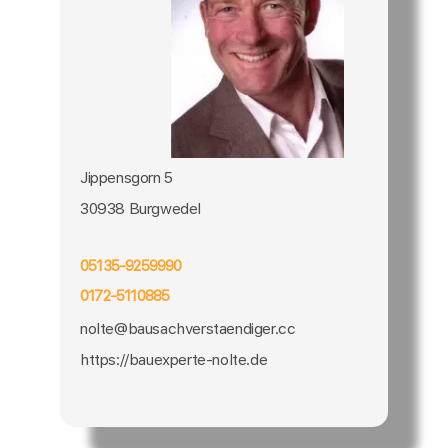
Jippensgorn 5
30938 Burgwedel
05135-9259990
0172-5110885
nolte@bausachverstaendiger.cc
https://bauexperte-nolte.de