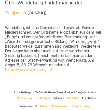
Über Wendeburg findet man in der
Wikipedia
(Auszug)
Wendeburg ist eine Gemeinde im Landkreis Peine in
Niedersachsen. Der Ortsname ergibt sich aus dem Teil
„Burg“ und dem offensichtlichen Bestimmungswort
„Winethe“, die germanische Bildung „Win-ithi“, „winja“
bedeutet Weide, zusammen also Weideort, Weidestelle.
Der Name kann aber auch auf einer wendischen
Siedlung basieren. ) noch mehr erfärt man an der
Adresse der Stadtverwaltung von Wendeburg, Am
Anger 5, 38176 Wendeburg oder auf
https://www.wendeburg.de/
Ich arbeite gern für Sie als
Bausachverständiger
/ Baugutachter in
Wendeburg
Schwülper
Didderse
Vechelde
Adenbüttel
Hillerse Vordorf
Peine
Edemissen
Braunschweig