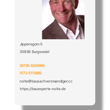
Jippensgorn 5
30938 Burgwedel
05135-9259990
0172-5110885
nolte@bausachverstaendiger.cc
https://bauexperte-nolte.de