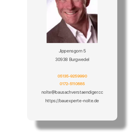
Jippensgorn 5
30938 Burgwedel
05135-9259990
0172-5110885
nolte@bausachverstaendiger.cc
https://bauexperte-nolte.de