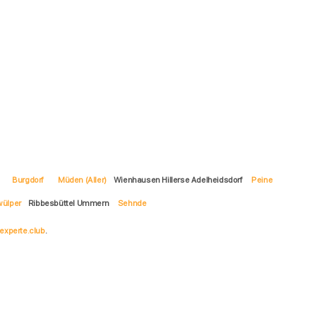
Burgdorf
Müden (Aller)
Wienhausen Hillerse Adelheidsdorf
Peine
ülper
Ribbesbüttel Ummern
Sehnde
experte.club
.