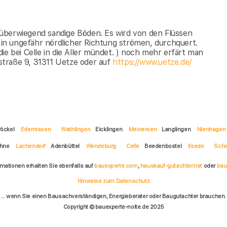
überwiegend sandige Böden. Es wird von den Flüssen
n ungefähr nördlicher Richtung strömen, durchquert.
ie bei Celle in die Aller mündet. ) noch mehr erfärt man
straße 9, 31311 Uetze oder auf
https://www.uetze.de/
röckel
Edemissen
Wathlingen
Eicklingen
Meinersen
Langlingen
Nienhagen
hne
Lachendorf
Adenbüttel
Wendeburg
Celle
Beedenbostel
Ilsede
Schw
rmationen erhalten Sie ebenfalls auf
bauexperte.com
,
hauskauf-gutachter.net
oder
bau
Hinweise zum Datenschutz
... wenn Sie einen Bausachverständigen, Energieberater oder Baugutachter brauchen.
Copyright © bauexperte-nolte.de 2025