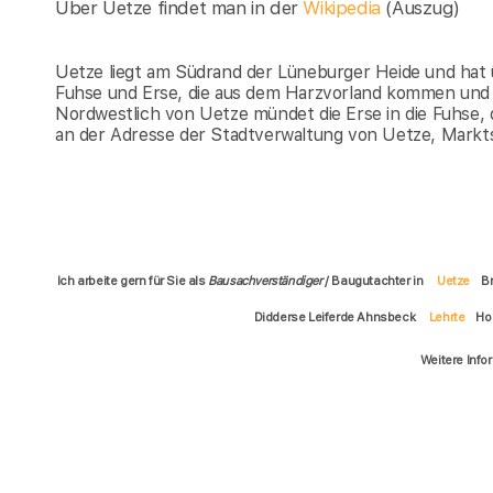
Über Uetze findet man in der
Wikipedia
(Auszug)
Uetze liegt am Südrand der Lüneburger Heide und hat 
Fuhse und Erse, die aus dem Harzvorland kommen und i
Nordwestlich von Uetze mündet die Erse in die Fuhse, d
an der Adresse der Stadtverwaltung von Uetze, Markt
Ich arbeite gern für Sie als
Bausachverständiger
/ Baugutachter in
Uetze
B
Didderse Leiferde Ahnsbeck
Lehrte
Ho
Weitere Info