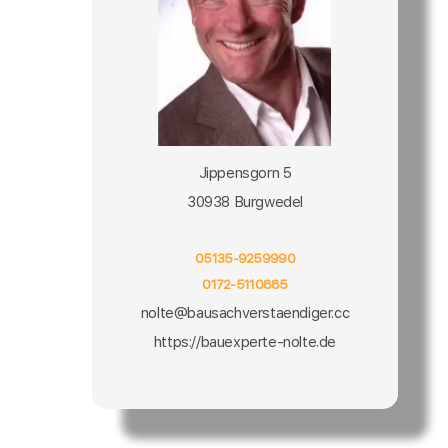
Jippensgorn 5
30938 Burgwedel
05135-9259990
0172-5110885
nolte@bausachverstaendiger.cc
https://bauexperte-nolte.de