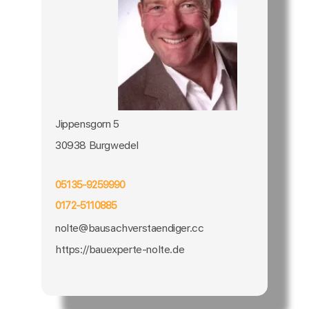
Jippensgorn 5
30938 Burgwedel
05135-9259990
0172-5110885
nolte@bausachverstaendiger.cc
https://bauexperte-nolte.de