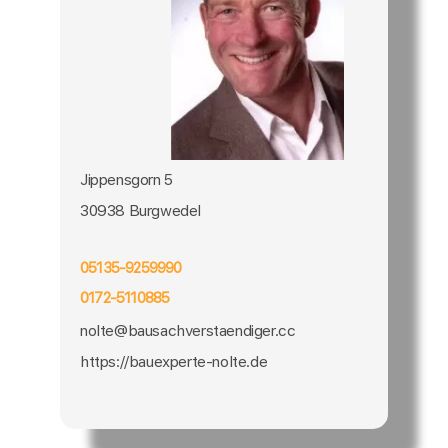
Jippensgorn 5
30938 Burgwedel
05135-9259990
0172-5110885
nolte@bausachverstaendiger.cc
https://bauexperte-nolte.de