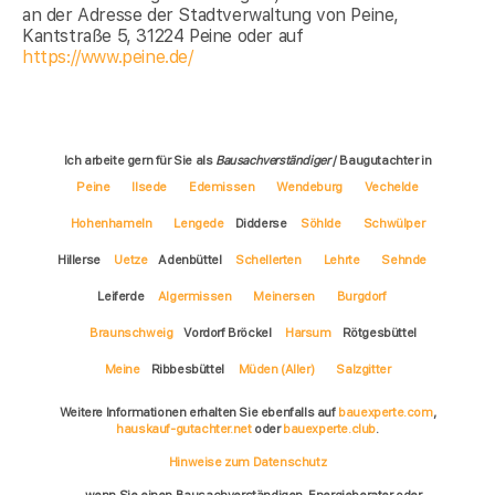
an der Adresse der Stadtverwaltung von Peine,
Kantstraße 5, 31224 Peine oder auf
https://www.peine.de/
Ich arbeite gern für Sie als
Bausachverständiger
/ Baugutachter in
Peine
Ilsede
Edemissen
Wendeburg
Vechelde
Hohenhameln
Lengede
Didderse
Söhlde
Schwülper
Hillerse
Uetze
Adenbüttel
Schellerten
Lehrte
Sehnde
Leiferde
Algermissen
Meinersen
Burgdorf
Braunschweig
Vordorf Bröckel
Harsum
Rötgesbüttel
Meine
Ribbesbüttel
Müden (Aller)
Salzgitter
Weitere Informationen erhalten Sie ebenfalls auf
bauexperte.com
,
hauskauf-gutachter.net
oder
bauexperte.club
.
Hinweise zum Datenschutz