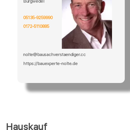
Burgwedel
05135-9259990
0172-5110885
nolte@bausachverstaendiger.cc
https://bauexperte-nolte.de
Hauskauf