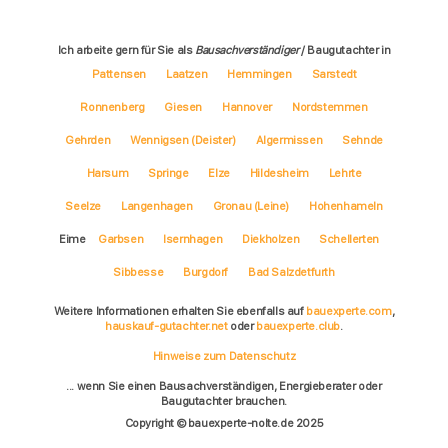
Ich arbeite gern für Sie als
Bausachverständiger
/ Baugutachter in
Pattensen
Laatzen
Hemmingen
Sarstedt
Ronnenberg
Giesen
Hannover
Nordstemmen
Gehrden
Wennigsen (Deister)
Algermissen
Sehnde
Harsum
Springe
Elze
Hildesheim
Lehrte
Seelze
Langenhagen
Gronau (Leine)
Hohenhameln
Eime
Garbsen
Isernhagen
Diekholzen
Schellerten
Sibbesse
Burgdorf
Bad Salzdetfurth
Weitere Informationen erhalten Sie ebenfalls auf
bauexperte.com
,
hauskauf-gutachter.net
oder
bauexperte.club
.
Hinweise zum Datenschutz
... wenn Sie einen Bausachverständigen, Energieberater oder
Baugutachter brauchen.
Copyright © bauexperte-nolte.de 2025