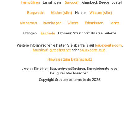
Hambühren
Langlingen
Burgdorf
Ahnsbeck Beedenbostel
Burgwedel
Müden (Aller)
Hohne
Winsen (Aller)
Meinersen
Isernhagen
Wietze
Edemissen
Lehrte
Eldingen
Eschede
Ummern Steinhorst Hillerse Leiferde
Weitere Informationen erhalten Sie ebenfalls auf
bauexperte.com
,
hauskauf-gutachter.net
oder
bauexperte.club
.
Hinweise zum Datenschutz
... wenn Sie einen Bausachverständigen, Energieberater oder
Baugutachter brauchen.
Copyright © bauexperte-nolte.de 2025