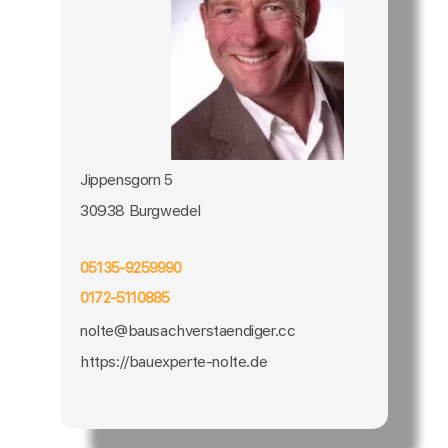
Jippensgorn 5
30938 Burgwedel
05135-9259990
0172-5110885
nolte@bausachverstaendiger.cc
https://bauexperte-nolte.de