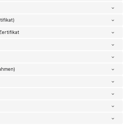
ifikat)
ertifikat
nahmen)