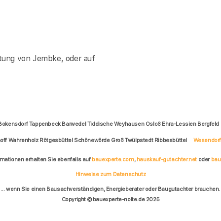
tung von Jembke, oder auf
 Bokensdorf Tappenbeck Barwedel Tiddische Weyhausen Osloß Ehra-Lessien Bergfeld
off Wahrenholz Rötgesbüttel Schönewörde Groß Twülpstedt Ribbesbüttel
Wesendor
rmationen erhalten Sie ebenfalls auf
bauexperte.com
,
hauskauf-gutachter.net
oder
bau
Hinweise zum Datenschutz
... wenn Sie einen Bausachverständigen, Energieberater oder Baugutachter brauchen.
Copyright © bauexperte-nolte.de 2025