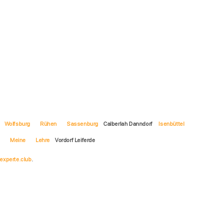
Wolfsburg
Rühen
Sassenburg
Calberlah Danndorf
Isenbüttel
f
Meine
Lehre
Vordorf Leiferde
experte.club
.