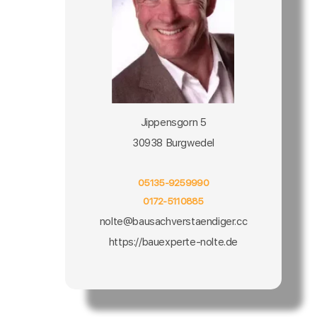
Jippensgorn 5
30938 Burgwedel
05135-9259990
0172-5110885
nolte@bausachverstaendiger.cc
https://bauexperte-nolte.de