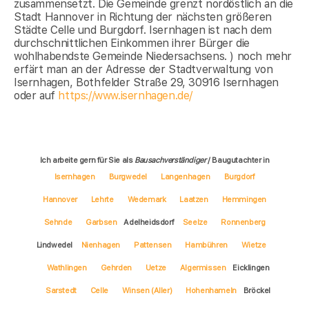
zusammensetzt. Die Gemeinde grenzt nordöstlich an die
Stadt Hannover in Richtung der nächsten größeren
Städte Celle und Burgdorf. Isernhagen ist nach dem
durchschnittlichen Einkommen ihrer Bürger die
wohlhabendste Gemeinde Niedersachsens. ) noch mehr
erfärt man an der Adresse der Stadtverwaltung von
Isernhagen, Bothfelder Straße 29, 30916 Isernhagen
oder auf
https://www.isernhagen.de/
Ich arbeite gern für Sie als
Bausachverständiger
/ Baugutachter in
Isernhagen
Burgwedel
Langenhagen
Burgdorf
Hannover
Lehrte
Wedemark
Laatzen
Hemmingen
Sehnde
Garbsen
Adelheidsdorf
Seelze
Ronnenberg
Lindwedel
Nienhagen
Pattensen
Hambühren
Wietze
Wathlingen
Gehrden
Uetze
Algermissen
Eicklingen
Sarstedt
Celle
Winsen (Aller)
Hohenhameln
Bröckel