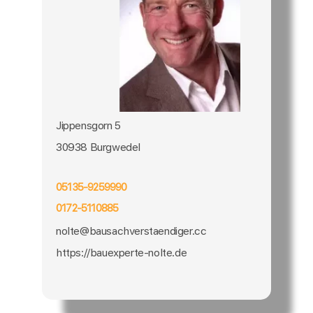
Jippensgorn 5
30938 Burgwedel
05135-9259990
0172-5110885
nolte@bausachverstaendiger.cc
https://bauexperte-nolte.de