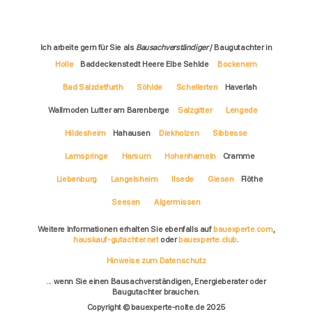
Ich arbeite gern für Sie als
Bausachverständiger
/ Baugutachter in
Holle
Baddeckenstedt Heere Elbe Sehlde
Bockenem
Bad Salzdetfurth
Söhlde
Schellerten
Haverlah
Wallmoden Lutter am Barenberge
Salzgitter
Lengede
Hildesheim
Hahausen
Diekholzen
Sibbesse
Lamspringe
Harsum
Hohenhameln
Cramme
Liebenburg
Langelsheim
Ilsede
Giesen
Flöthe
Seesen
Algermissen
Weitere Informationen erhalten Sie ebenfalls auf
bauexperte.com
,
hauskauf-gutachter.net
oder
bauexperte.club
.
Hinweise zum Datenschutz
... wenn Sie einen Bausachverständigen, Energieberater oder
Baugutachter brauchen.
Copyright © bauexperte-nolte.de 2025