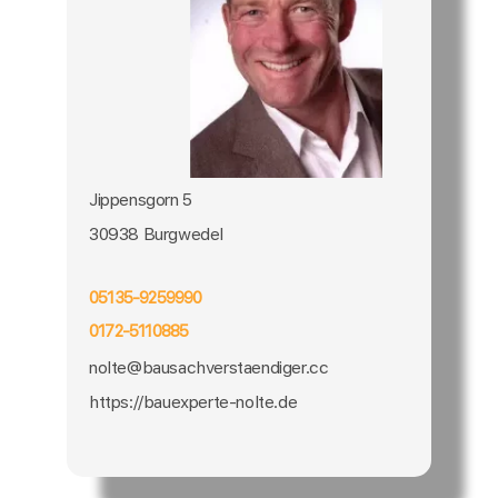
Jippensgorn 5
30938 Burgwedel
05135-9259990
0172-5110885
nolte@bausachverstaendiger.cc
https://bauexperte-nolte.de