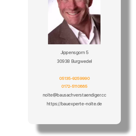
Jippensgorn 5
30938 Burgwedel
05135-9259990
0172-5110885
nolte@bausachverstaendiger.cc
https://bauexperte-nolte.de