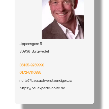
Jippensgorn 5
30938 Burgwedel
05135-9259990
0172-5110885
nolte@bausachverstaendiger.cc
https://bauexperte-nolte.de