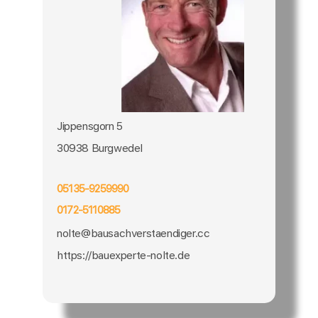
Jippensgorn 5
30938 Burgwedel
05135-9259990
0172-5110885
nolte@bausachverstaendiger.cc
https://bauexperte-nolte.de