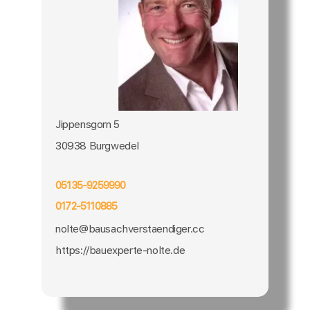
Jippensgorn 5
30938 Burgwedel
05135-9259990
0172-5110885
nolte@bausachverstaendiger.cc
https://bauexperte-nolte.de