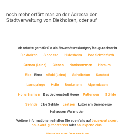
noch mehr erfärt man an der Adresse der
Stadtverwaltung von Diekholzen, oder auf
Ich arbeite gern für Sie als
Bausachverständiger
/ Baugutachter in
Diekholzen
Sibbesse
Hildesheim
Bad Salzdetfurth
Gronau (Leine)
Giesen
Nordstemmen
Harsum
Elze
Eime
Alfeld (Leine)
Schellerten
Sarstedt
Lamspringe
Holle
Bockenem
Algermissen
Hohenhameln
Baddeckenstedt Heere
Pattensen
Söhlde
Sehnde
Elbe Sehlde
Laatzen
Lutter am Barenberge
Hahausen Wallmoden
Weitere Informationen erhalten Sie ebenfalls auf
bauexperte.com
,
hauskauf-gutachter.net
oder
bauexperte.club
.