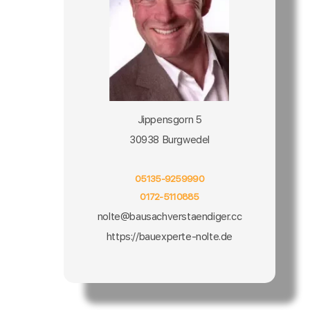
Jippensgorn 5
30938 Burgwedel
05135-9259990
0172-5110885
nolte@bausachverstaendiger.cc
https://bauexperte-nolte.de