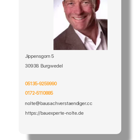
Jippensgorn 5
30938 Burgwedel
05135-9259990
0172-5110885
nolte@bausachverstaendiger.cc
https://bauexperte-nolte.de